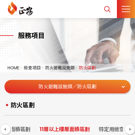
服務項目
HOME
檢查項目
防火避難設施類
防火區劃
防火避難設施類／防火區劃
防火區劃
下樓層面積區劃
11層以上樓層面積區劃
特定用途空間區