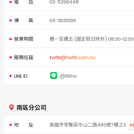
電 話
03-5296448
傳 真
03-3631099
營業時間
週一至週五 (國定假日除外) 08:30~12:00 / 1
服務信箱
tw119@tw119.com.tw
LINE ID
@119tw
南區分公司
地 址
高雄市苓雅區中山二路483號7樓之3
M