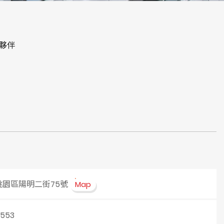
夥伴
桃園區陽明二街75號
Map
1553