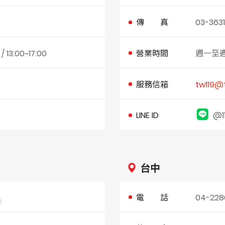
傳 真
03-363
3:00~17:00
營業時間
週一至週五 
服務信箱
tw119@
LINE ID
@1
台中
電 話
04-228