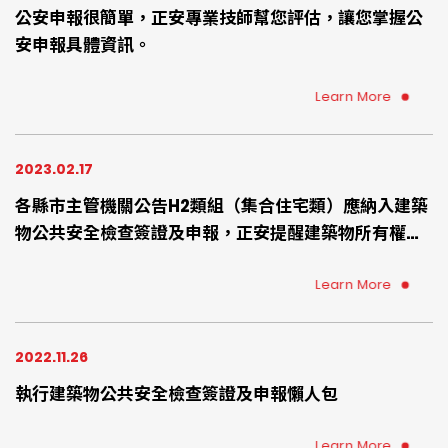
公安申報很簡單，正安專業技師幫您評估，讓您掌握公
安申報具體資訊。
Learn More
2023.02.17
各縣市主管機關公告H2類組（集合住宅類）應納入建築
物公共安全檢查簽證及申報，正安提醒建築物所有權
人、使用人、管委會、管理負責人、總幹事、物管公司
可提早準備、提早委託專業檢查機構確認您的住宅環境
Learn More
是否符合建築物防火避難設施、設備安全法規
2022.11.26
執行建築物公共安全檢查簽證及申報懶人包
Learn More