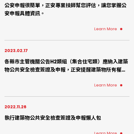
公安申報很簡單，正安專業技師幫您評估，讓您掌握公
安申報具體資訊。
Learn More
2023.02.17
各縣市主管機關公告H2類組（集合住宅類）應納入建築
物公共安全檢查簽證及申報，正安提醒建築物所有權
人、使用人、管委會、管理負責人、總幹事、物管公司
可提早準備、提早委託專業檢查機構確認您的住宅環境
Learn More
是否符合建築物防火避難設施、設備安全法規
2022.11.26
執行建築物公共安全檢查簽證及申報懶人包
Learn More