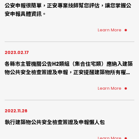
公安申報很簡單，正安專業技師幫您評估，讓您掌握公
安申報具體資訊。
Learn More
2023.02.17
各縣市主管機關公告H2類組（集合住宅類）應納入建築
物公共安全檢查簽證及申報，正安提醒建築物所有權
人、使用人、管委會、管理負責人、總幹事、物管公司
可提早準備、提早委託專業檢查機構確認您的住宅環境
Learn More
是否符合建築物防火避難設施、設備安全法規
2022.11.26
執行建築物公共安全檢查簽證及申報懶人包
Learn More