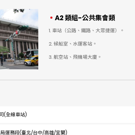
A2 類組-公共集會類
1. 車站（公路、鐵路、大眾捷運）。
2. 候船室、水運客站。
3. 航空站、飛機場大廈。
司(全線車站)
運務段(臺北/台中/高雄/宜蘭)