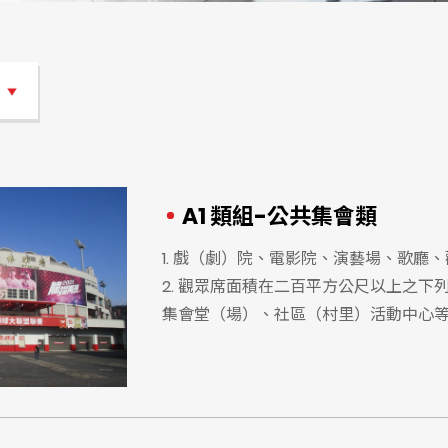
類
A1 類組-公共集會類
1. 戲（劇）院、電影院、演藝場、歌廳
2. 觀眾席面積在二百平方公尺以上之
集會堂（場）、社區（村里）活動中心